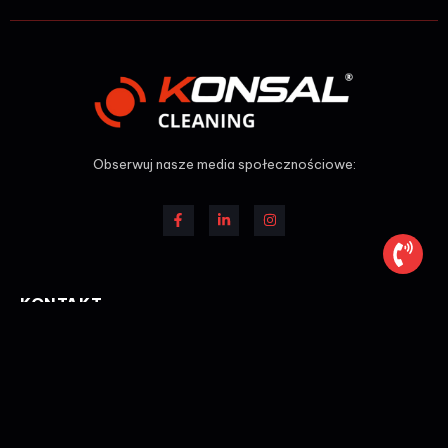
Obserwuj nasze media społecznościowe:
KONTAKT
58 622-53-51
sekretariat@konsal.pl
Ul. Świętojańska 45/30 81-391 Gdynia