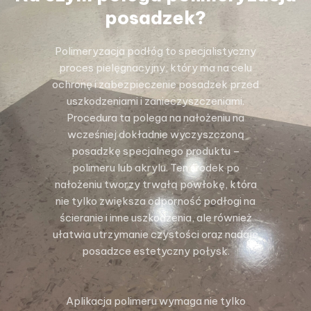
posadzek?
Polimeryzacja podłóg to specjalistyczny
proces pielęgnacyjny, który ma na celu
ochronę i zabezpieczenie posadzek przed
uszkodzeniami i zanieczyszczeniami.
Procedura ta polega na nałożeniu na
wcześniej dokładnie wyczyszczoną
posadzkę specjalnego produktu –
polimeru lub akrylu. Ten środek po
nałożeniu tworzy trwałą powłokę, która
nie tylko zwiększa odporność podłogi na
ścieranie i inne uszkodzenia, ale również
ułatwia utrzymanie czystości oraz nadaje
posadzce estetyczny połysk.
Aplikacja polimeru wymaga nie tylko