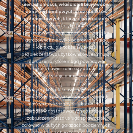
nieruchomości, właścicieli biurowców,
centrów handlowych oraz obiektów
przemysłowych
, którzy chcą zadbać o
czystość i estetykę przestrzeni
parkingowych. Regularne czyszczenie hal
garażowych nie tylko poprawia wygląd
obiektu, ale także zwiększa
bezpieczeństwo użytkowników, eliminując
zabrudzenia, które mogą powodować
śliskość nawierzchni czy utrudniać
wentylację pomieszczeń.
Oferujemy kompleksowe mycie posadzek
garażowych przy użyciu nowoczesnych
maszyn czyszczących i skutecznych
środków dostosowanych do rodzaju
zabrudzeń. Nasza usługa sprawdzi się
zarówno w dużych garażach podziemnych,
jak i mniejszych obiektach, gdzie liczy się