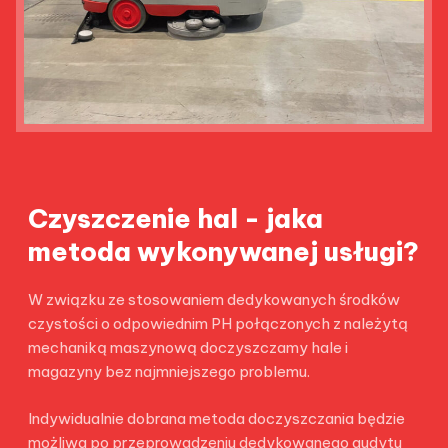
Czyszczenie hal - jaka
metoda wykonywanej usługi?
W związku ze stosowaniem dedykowanych środków
czystości o odpowiednim PH połączonych z należytą
mechaniką maszynową doczyszczamy hale i
magazyny bez najmniejszego problemu.
Indywidualnie dobrana metoda doczyszczania będzie
możliwa po przeprowadzeniu dedykowanego audytu