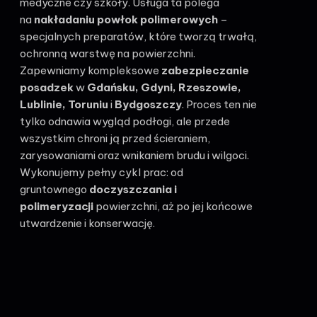
medyczne czy szkoły. Usługa ta polega
na
nakładaniu powłok polimerowych
–
specjalnych preparatów, które tworzą trwałą,
ochronną warstwę na powierzchni.
Zapewniamy kompleksowe
zabezpieczanie
posadzek
w
Gdańsku, Gdyni, Rzeszowie,
Lublinie, Toruniu
i
Bydgoszczy
. Proces ten nie
tylko odnawia wygląd podłogi, ale przede
wszystkim chroni ją przed ścieraniem,
zarysowaniami oraz wnikaniem brudu i wilgoci.
Wykonujemy pełny cykl prac: od
gruntownego
doczyszczania i
polimeryzacji
powierzchni, aż po jej końcowe
utwardzenie i konserwację.