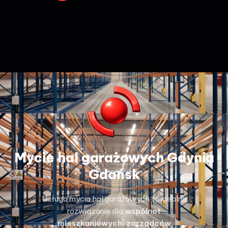
Mycie hal garażowych Gdynia
Gdańsk
Usługa mycia hal garażowych to idealne
rozwiązanie dla
wspólnot
mieszkaniowych, zarządców