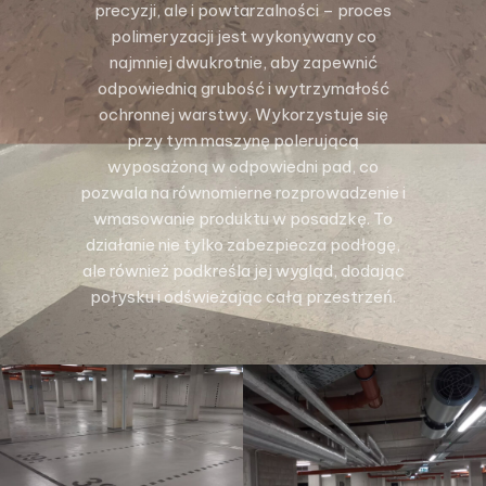
precyzji, ale i powtarzalności – proces
polimeryzacji jest wykonywany co
najmniej dwukrotnie, aby zapewnić
odpowiednią grubość i wytrzymałość
ochronnej warstwy. Wykorzystuje się
przy tym maszynę polerującą
wyposażoną w odpowiedni pad, co
pozwala na równomierne rozprowadzenie i
wmasowanie produktu w posadzkę. To
działanie nie tylko zabezpiecza podłogę,
ale również podkreśla jej wygląd, dodając
połysku i odświeżając całą przestrzeń.