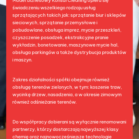
Model biznesowy Konsal Cleaning opiera się
świadczeniu wszelkiego rodzaju usług
sprzątających takich jak: sprzątanie biur i sklepów
sieciowych, sprzątanie przemysłowe i
pobudowlane, obsługa imprez, mycie przeszkleń,
czyszczenie posadzek, ekstrakcyjne pranie
wykładzin, bonetowanie, maszynowe mycie hal,
obsługa parkingów a także dystrybucja produktów
i maszyn.
Zakres działalności spółki obejmuje również
obsługę terenów zielonych, w tym: koszenie traw,
wycinkę drzew, nasadzenia, a w okresie zimowym
również odśnieżanie terenów.
Do współpracy dobierani są wyłącznie renomowani
partnerzy, którzy dostarczają najwyższej klasy
chemię oraz najnowocześniejsze technologie