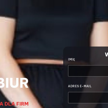
W
IMIĘ
BIUR
ADRES E-MAIL
A DLA FIRM