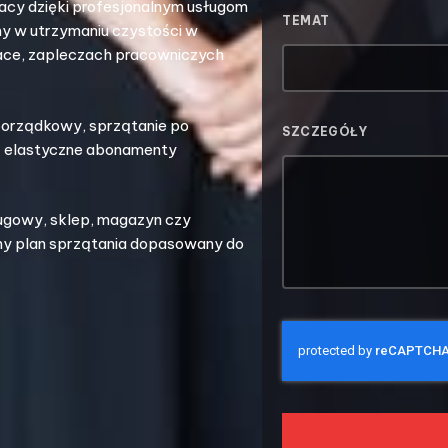
pracy dzięki profesjonalnym usługom
TEMAT
my w utrzymaniu czystości w
pace, zapleczach pracowniczych
 porządkowy, sprzątanie po
SZCZEGÓŁY
az elastyczne abonamenty
sługowy, sklep, magazyn czy
my plan sprzątania dopasowany do