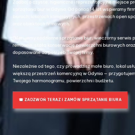
Zadbaj o czyste, higieniczne i reprezentacyjne miejsce 
sprzątania biur w Gdynia. Od ponad 14 lat wspieramy fir
biurach, lokalach komercyjnych, przestrzeniach open s
oraz obiektach firmowych.
Oferujemy codzienne sprzątanie biur, wieczorny serwis
remoncie, stałą konserwację powierzchni biurowych or
dopasowane do potrzeb Twojej firmy.
Niezależnie od tego, czy prowadzisz małe biuro, lokal u
większą przestrzeń komercyjną w Gdynia — przygotuje
Twojego harmonogramu, powierzchni i budżetu.
☎ ZADZWOŃ TERAZ I ZAMÓW SPRZĄTANIE BIURA